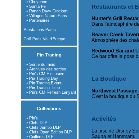
• Cheyenne
Restaurants et B
• Santa Fé
• Ranch Davy Crockett
• Villages Nature Paris
Hunter's Grill Resta
• Partenaires
Dans l'atmosphère de
Prestations Parcs
Beaver Creek Taver
Golf Paris Val d'Europe
Atmosphère des chale
Redwood Bar and 
Pin Trading
Ce bar offre la possibi
• Sortie du mois
• Archives des sorties
• Pin's CM Exclusive
La Boutique
• Pin Trading Day
• Pin Trading Event
• Pin Trading Time
Northwest Passage
• Pin's CM Refresh Lanyard
C'est la boutique du 
Collections
Activités
• Pin's
• Clefs DLP
• Clefs Jumbo DLP
La piscine Disney Se
• Clefs Open Edition DLP
Sauna et Hammam.
• Cuillères DLP