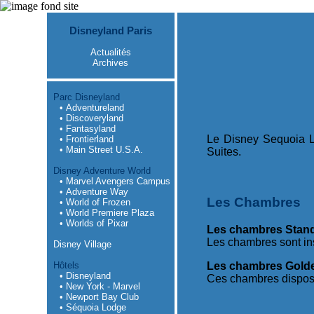
Disneyland Paris
Actualités
Archives
Parc Disneyland
• Adventureland
• Discoveryland
• Fantasyland
Le Disney Sequoia
• Frontierland
• Main Street U.S.A.
Suites.
Disney Adventure World
• Marvel Avengers Campus
• Adventure Way
Les Chambres
• World of Frozen
• World Premiere Plaza
• Worlds of Pixar
Les chambres Stan
Les chambres sont ins
Disney Village
Hôtels
Les chambres Golden
• Disneyland
Ces chambres dispose
• New York - Marvel
• Newport Bay Club
• Séquoia Lodge