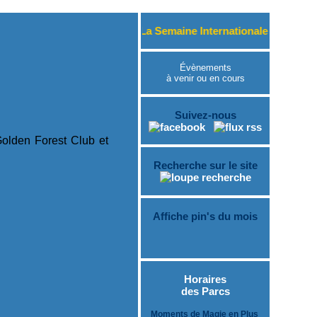
Du 15 au 23 août 2026, « La Semaine Internationale des Princesse
Évènements
à venir ou en cours
Suivez-nous
olden Forest Club et
Recherche sur le site
Affiche pin's du mois
Horaires
des Parcs
Moments de Magie en Plus