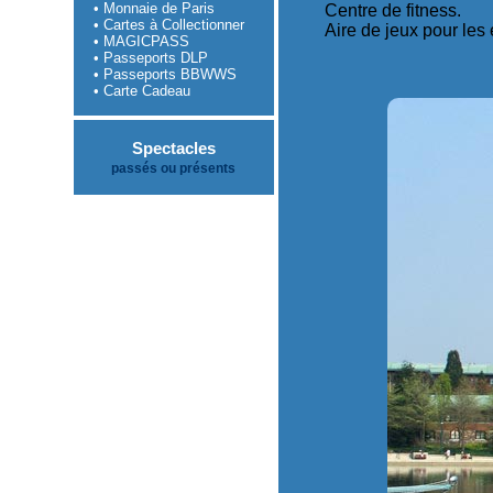
• Monnaie de Paris
Centre de fitness.
• Cartes à Collectionner
Aire de jeux pour les 
• MAGICPASS
• Passeports DLP
• Passeports BBWWS
• Carte Cadeau
Spectacles
passés ou présents