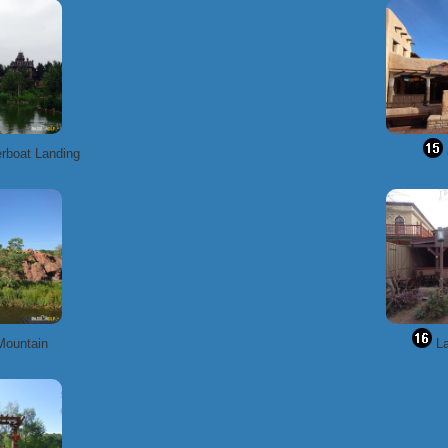
rboat Landing
Mountain
La