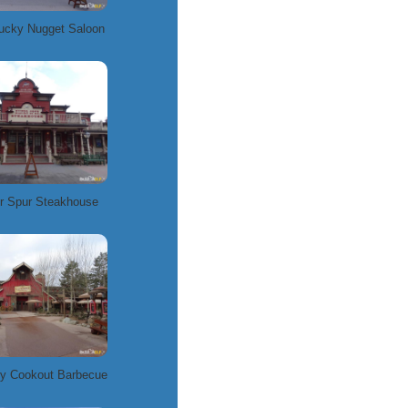
ucky Nugget Saloon
r Spur Steakhouse
 Cookout Barbecue