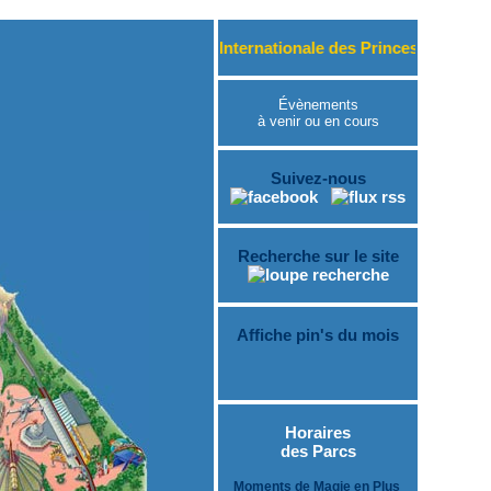
 2026, « La Semaine Internationale des Princesses » dans le Par
Évènements
à venir ou en cours
Suivez-nous
Recherche sur le site
Affiche pin's du mois
Horaires
des Parcs
Moments de Magie en Plus