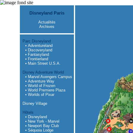
Disneyland Paris
Actualités
Archives
Parc Disneyland
• Adventureland
• Discoveryland
• Fantasyland
• Frontierland
• Main Street U.S.A.
Disney Adventure World
• Marvel Avengers Campus
• Adventure Way
• World of Frozen
• World Premiere Plaza
• Worlds of Pixar
Disney Village
Hôtels
• Disneyland
• New York - Marvel
• Newport Bay Club
• Séquoia Lodge