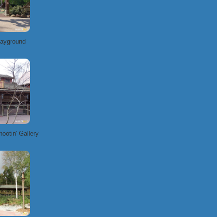
layground
ootin' Gallery