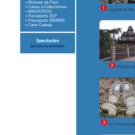
• Monnaie de Paris
• Cartes à Collectionner
Legends of the
• MAGICPASS
• Passeports DLP
• Passeports BBWWS
• Carte Cadeau
Spectacles
passés ou présents
Phantom 
Le Cimetière de