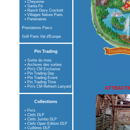
• Cheyenne
• Santa Fé
• Ranch Davy Crockett
• Villages Nature Paris
• Partenaires
Prestations Parcs
Golf Paris Val d'Europe
Pin Trading
• Sortie du mois
• Archives des sorties
• Pin's CM Exclusive
• Pin Trading Day
• Pin Trading Event
• Pin Trading Time
• Pin's CM Refresh Lanyard
ATTRACTI
Collections
• Pin's
• Clefs DLP
• Clefs Jumbo DLP
• Clefs Open Edition DLP
• Cuillères DLP