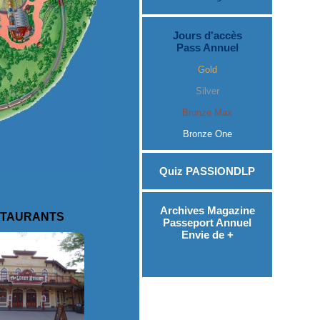
Jours d'accès
Pass Annuel
Gold
Silver
Bronze Max
Bronze One
Quiz PASSIONDLP
Archives Magazine
TAURANTS
Passeport Annuel
Envie de +