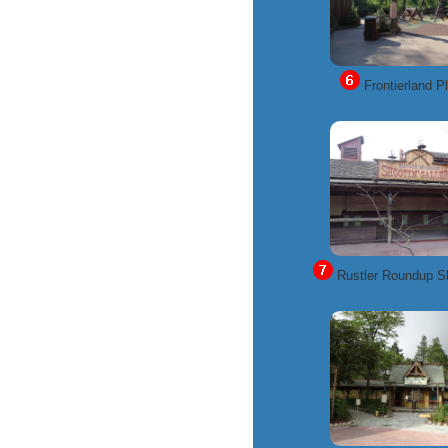
Frontierland P
Rustler Roundup Sh