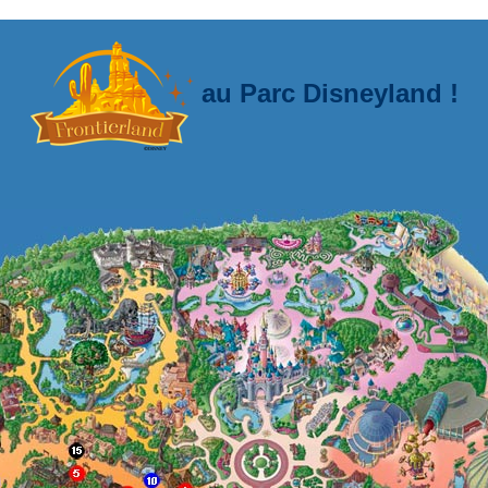
Du 15 au 23 août
au Parc Disneyland !