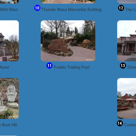
 Wild West
Thunder Mesa Mercantile Building
The L
Manor
Pueblo Trading Post
Silve
 Boot Hill
Cowboy