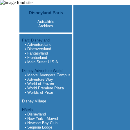
Disneyland Paris
Actualités
Archives
Parc Disneyland
• Adventureland
• Discoveryland
• Fantasyland
• Frontierland
• Main Street U.S.A.
Disney Adventure World
• Marvel Avengers Campus
• Adventure Way
• World of Frozen
• World Premiere Plaza
• Worlds of Pixar
Disney Village
Hôtels
• Disneyland
• New York - Marvel
• Newport Bay Club
• Séquoia Lodge