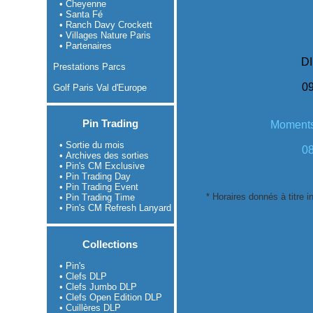
• Cheyenne
• Santa Fé
• Ranch Davy Crockett
• Villages Nature Paris
• Partenaires
D
Prestations Parcs
09
Golf Paris Val d'Europe
Pin Trading
Moments
• Sortie du mois
08
• Archives des sorties
• Pin's CM Exclusive
• Pin Trading Day
• Pin Trading Event
* Horaires donnés à titre in
• Pin Trading Time
• Pin's CM Refresh Lanyard
Collections
• Pin's
• Clefs DLP
• Clefs Jumbo DLP
• Clefs Open Edition DLP
• Cuillères DLP