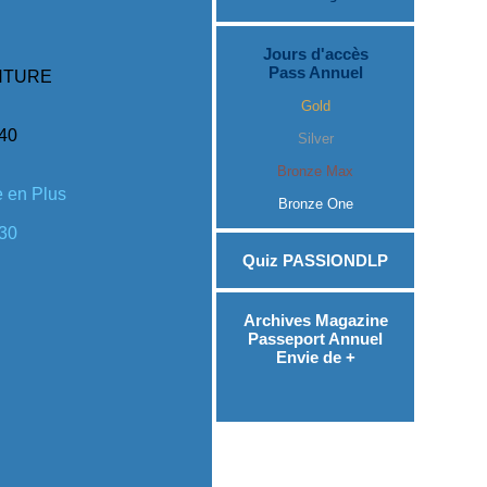
Jours d'accès
Pass Annuel
NTURE
Gold
h40
Silver
Bronze Max
 en Plus
Bronze One
h30
Quiz PASSIONDLP
Archives Magazine
Passeport Annuel
Envie de +