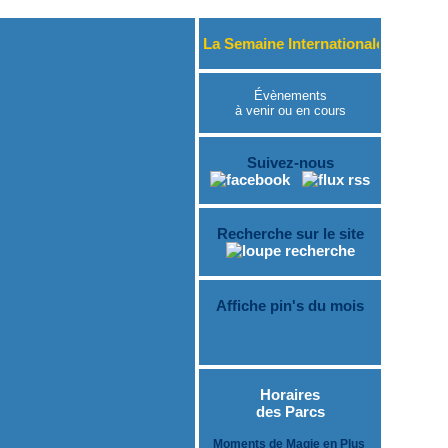
Du 15 au 23 août 2026, « La Semaine Internationale des Prince
Évènements
à venir ou en cours
Suivez-nous
Recherche sur le site
Affiche pin's du mois
Horaires
des Parcs
Moments de Magie en Plus