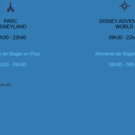
PARC
DISNEY ADVE
ISNEYLAND
WORLD
h30 - 22h40
09h30 - 22
 de Magie en Plus
Moments de Magie
h30 - 09h30
08h30 - 09
dicatif