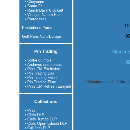
• Cheyenne
• Santa Fé
• Ranch Davy Crockett
• Villages Nature Paris
• Partenaires
D
Prestations Parcs
09
Golf Paris Val d'Europe
Pin Trading
Moments
• Sortie du mois
08
• Archives des sorties
• Pin's CM Exclusive
• Pin Trading Day
• Pin Trading Event
* Horaires donnés à titre in
• Pin Trading Time
• Pin's CM Refresh Lanyard
Collections
• Pin's
• Clefs DLP
• Clefs Jumbo DLP
• Clefs Open Edition DLP
• Cuillères DLP