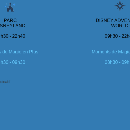
PARC
DISNEY ADVE
ISNEYLAND
WORLD
h30 - 22h40
09h30 - 22
 de Magie en Plus
Moments de Magie
h30 - 09h30
08h30 - 09
dicatif