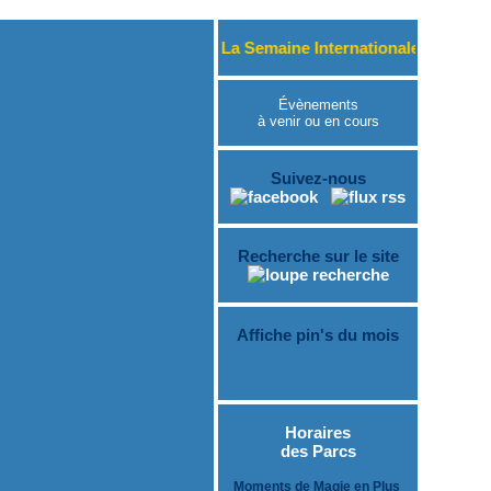
Du 15 au 23 août 2026, « La Semaine Internationale des Prince
Évènements
à venir ou en cours
Suivez-nous
Recherche sur le site
Affiche pin's du mois
Horaires
des Parcs
Moments de Magie en Plus