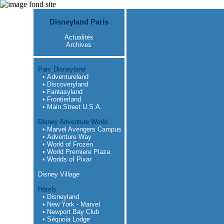
Disneyland Paris
Actualités
Archives
Parc Disneyland
• Adventureland
• Discoveryland
• Fantasyland
• Frontierland
• Main Street U.S.A.
Disney Adventure World
• Marvel Avengers Campus
• Adventure Way
• World of Frozen
• World Premiere Plaza
• Worlds of Pixar
Disney Village
Hôtels
• Disneyland
• New York - Marvel
• Newport Bay Club
• Séquoia Lodge