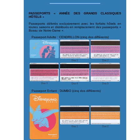
PASSEPORTS « ANNÉE DES GRANDS CLASSIQUES
HÔTELS »
Passeports délivrés exclusivement avec les forfaits hôtels en
toutes saisons et distribués en remplacement des passeports «
Bossu de Notre-Dame ».
Passeport Adulte : CENDRILLON (cinq dos différents)
Dos 1
Dos 2
Dos 3
Dos 4
Dos 5
Passeport Enfant : DUMBO (cinq dos différents)
Dos 1
Dos 2