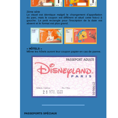
2ème série
Le visuel est identique malgré le changement d’appellation
du parc, mais le coupon est différent et situé cette fois-ci à
gauche. Le petit rectangle pour l’inscription de la date est
absent et le format est plus grand.
« HÔTELS »
Même les hôtels auront leur coupon papier en cas de panne.
PASSEPORTS SPÉCIAUX