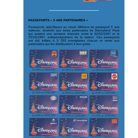
PASSEPORTS « 5 ANS PARTENAIRES »
Passeports spécifiques au visuel différent du passeport 5 ans
visiteurs, destinés aux treize partenaires de Disneyland Paris
qui avaient une semaine réservée entre le 02/02/1997 et le
25/10/1997, indépendamment de la saison. Ces passeports
ont été édités à 5 555 exemplaires chacun et remis aux
partenaires qui les distribuaient à leur guise.
du 02/02 au 08/02/1997
du 02/03 au 08/03/1997
du 16/04 au 22/04/1997
du 01/06 au 07/06/1997
du 08/06 au 14/06/1997
du 15/06 au 21/06/1997
du 22/06 au 28/06/1997
du 07/09 au 13/09/1997
du 14/09 au 20/09/1997