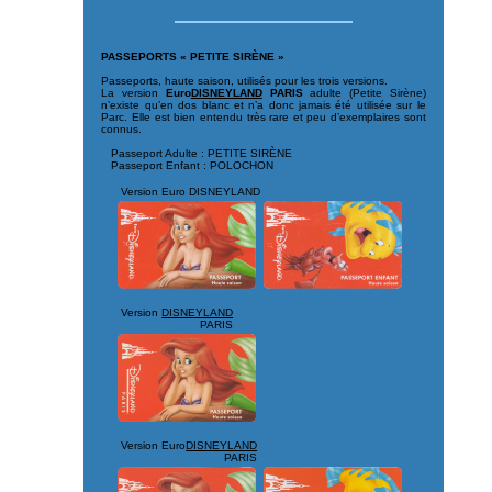
PASSEPORTS « PETITE SIRÈNE »
Passeports, haute saison, utilisés pour les trois versions.
La version
Euro
DISNEYLAND
PARIS
adulte (Petite Sirène)
n’existe qu’en dos blanc et n’a donc jamais été utilisée sur le
Parc. Elle est bien entendu très rare et peu d’exemplaires sont
connus.
Passeport Adulte : PETITE SIRÈNE
Passeport Enfant : POLOCHON
Version Euro DISNEYLAND
Version
DISNEYLAND
PARIS
Version Euro
DISNEYLAND
PARIS