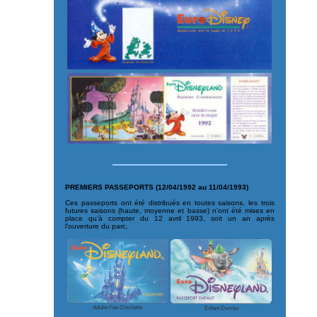
PREMIERS PASSEPORTS (12/04/1992 au 11/04/1993)
Ces passeports ont été distribués en toutes saisons, les trois
futures saisons (haute, moyenne et basse) n’ont été mises en
place qu’à compter du 12 avril 1993, soit un an après
l’ouverture du parc.
Adulte Fée Clochette
Enfant Dumbo