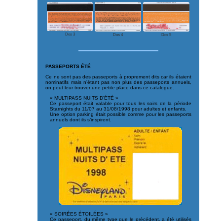
Dos 3
Dos 4
Dos 5
PASSEPORTS ÉTÉ
Ce ne sont pas des passeports à proprement dits car ils étaient
nominatifs mais n'étant pas non plus des passeports annuels,
on peut leur trouver une petite place dans ce catalogue.
« MULTIPASS NUITS D’ÉTÉ »
Ce passeport était valable pour tous les soirs de la période
Starnights du 11/07 au 31/08/1998 pour adultes et enfants.
Une option parking était possible comme pour les passeports
annuels dont ils s’inspirent.
« SOIRÉES ÉTOILÉES »
Ce passeport, du même type que le précédent, a été utilisés