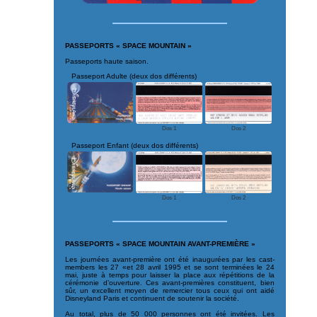
PASSEPORTS « SPACE MOUNTAIN »
Passeports haute saison.
Passeport Adulte (deux dos différents)
Dos 1
Dos 2
Passeport Enfant (deux dos différents)
Dos 1
Dos 2
PASSEPORTS « SPACE MOUNTAIN AVANT-PREMIÈRE »
Les journées avant-première ont été inaugurées par les cast-
members les 27 «et 28 avril 1995 et se sont terminées le 24
mai, juste à temps pour laisser la place aux répétitions de la
cérémonie d’ouverture. Ces avant-premières constituent, bien
sûr, un excellent moyen de remercier tous ceux qui ont aidé
Disneyland Paris et continuent de soutenir la société.
Au total, plus de 50 000 personnes ont été invitées. Les