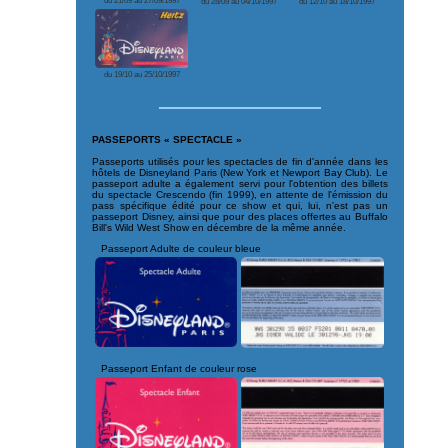
du 21/09 au 27/09/1997
du 28/09 au 04/10/1997
du 12/10 au 18/10/1997
du 19/10 au 25/10/1997
PASSEPORTS « SPECTACLE »
Passeports utilisés pour les spectacles de fin d'année dans les
hôtels de Disneyland Paris (New York et Newport Bay Club). Le
passeport adulte a également servi pour l'obtention des billets
du spectacle Crescendo (fin 1999), en attente de l'émission du
pass spécifique édité pour ce show et qui, lui, n'est pas un
passeport Disney, ainsi que pour des places offertes au Buffalo
Bill's Wild West Show en décembre de la même année.
Passeport Adulte de couleur bleue
Passeport Enfant de couleur rose