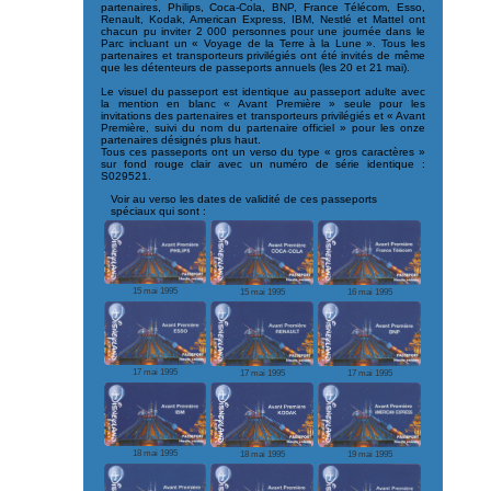
partenaires, Philips, Coca-Cola, BNP, France Télécom, Esso,
Renault, Kodak, American Express, IBM, Nestlé et Mattel ont
chacun pu inviter 2 000 personnes pour une journée dans le
Parc incluant un « Voyage de la Terre à la Lune ». Tous les
partenaires et transporteurs privilégiés ont été invités de même
que les détenteurs de passeports annuels (les 20 et 21 mai).
Le visuel du passeport est identique au passeport adulte avec
la mention en blanc « Avant Première » seule pour les
invitations des partenaires et transporteurs privilégiés et « Avant
Première, suivi du nom du partenaire officiel » pour les onze
partenaires désignés plus haut.
Tous ces passeports ont un verso du type « gros caractères »
sur fond rouge clair avec un numéro de série identique :
S029521.
Voir au verso les dates de validité de ces passeports
spéciaux qui sont :
15 mai 1995
15 mai 1995
16 mai 1995
17 mai 1995
17 mai 1995
17 mai 1995
18 mai 1995
18 mai 1995
19 mai 1995