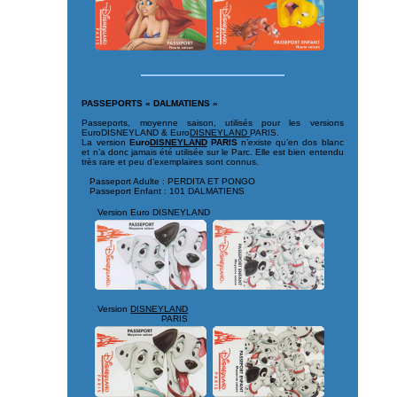
PASSEPORTS « DALMATIENS »
Passeports, moyenne saison, utilisés pour les versions
EuroDISNEYLAND & Euro
DISNEYLAND
PARIS.
La version
Euro
DISNEYLAND
PARIS
n’existe qu’en dos blanc
et n’a donc jamais été utilisée sur le Parc. Elle est bien entendu
très rare et peu d’exemplaires sont connus.
Passeport Adulte : PERDITA ET PONGO
Passeport Enfant : 101 DALMATIENS
Version Euro DISNEYLAND
Version
DISNEYLAND
PARIS