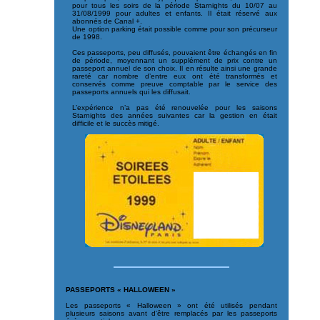
pour tous les soirs de la période Starnights du 10/07 au
31/08/1999 pour adultes et enfants. Il était réservé aux
abonnés de Canal +.
Une option parking était possible comme pour son précurseur
de 1998.
Ces passeports, peu diffusés, pouvaient être échangés en fin
de période, moyennant un supplément de prix contre un
passeport annuel de son choix. Il en résulte ainsi une grande
rareté car nombre d’entre eux ont été transformés et
conservés comme preuve comptable par le service des
passeports annuels qui les diffusait.
L’expérience n’a pas été renouvelée pour les saisons
Starnights des années suivantes car la gestion en était
difficile et le succès mitigé.
PASSEPORTS « HALLOWEEN »
Les passeports « Halloween » ont été utilisés pendant
plusieurs saisons avant d'être remplacés par les passeports