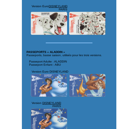
Version Euro
DISNEYLAND
PARIS
PASSEPORTS « ALADDIN »
Passeports, basse saison, utilisés pour les trois versions.
Passeport Adulte : ALADDIN
Passeport Enfant : ABU
Version Euro DISNEYLAND
Version
DISNEYLAND
PARIS