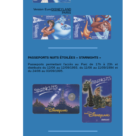
Version Euro
DISNEYLAND
PARIS
PASSEPORTS NUITS ÉTOILÉES « STARNIGHTS »
Passeports permettant l’accès au Parc de 17h à 23h et
distribués du 12/06 au 12/09/1993, du 11/06 au 11/09/1994 et
du 24/06 au 03/09/1995.