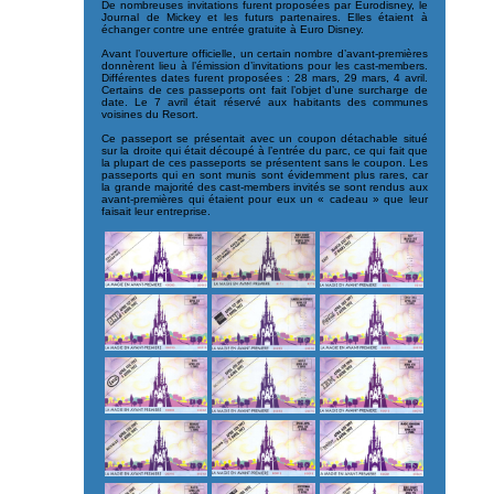
De nombreuses invitations furent proposées par Eurodisney, le
Journal de Mickey et les futurs partenaires. Elles étaient à
échanger contre une entrée gratuite à Euro Disney.
Avant l’ouverture officielle, un certain nombre d’avant-premières
donnèrent lieu à l’émission d’invitations pour les cast-members.
Différentes dates furent proposées : 28 mars, 29 mars, 4 avril.
Certains de ces passeports ont fait l’objet d’une surcharge de
date. Le 7 avril était réservé aux habitants des communes
voisines du Resort.
Ce passeport se présentait avec un coupon détachable situé
sur la droite qui était découpé à l’entrée du parc, ce qui fait que
la plupart de ces passeports se présentent sans le coupon. Les
passeports qui en sont munis sont évidemment plus rares, car
la grande majorité des cast-members invités se sont rendus aux
avant-premières qui étaient pour eux un « cadeau » que leur
faisait leur entreprise.