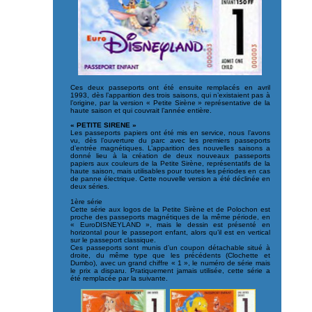
Ces deux passeports ont été ensuite remplacés en avril
1993, dès l’apparition des trois saisons, qui n’existaient pas à
l’origine, par la version « Petite Sirène » représentative de la
haute saison et qui couvrait l’année entière.
« PETITE SIRENE »
Les passeports papiers ont été mis en service, nous l’avons
vu, dès l’ouverture du parc avec les premiers passeports
d’entrée magnétiques. L’apparition des nouvelles saisons a
donné lieu à la création de deux nouveaux passeports
papiers aux couleurs de la Petite Sirène, représentatifs de la
haute saison, mais utilisables pour toutes les périodes en cas
de panne électrique. Cette nouvelle version a été déclinée en
deux séries.
1ère série
Cette série aux logos de la Petite Sirène et de Polochon est
proche des passeports magnétiques de la même période, en
« EuroDISNEYLAND », mais le dessin est présenté en
horizontal pour le passeport enfant, alors qu’il est en vertical
sur le passeport classique.
Ces passeports sont munis d’un coupon détachable situé à
droite, du même type que les précédents (Clochette et
Dumbo), avec un grand chiffre « 1 », le numéro de série mais
le prix a disparu. Pratiquement jamais utilisée, cette série a
été remplacée par la suivante.