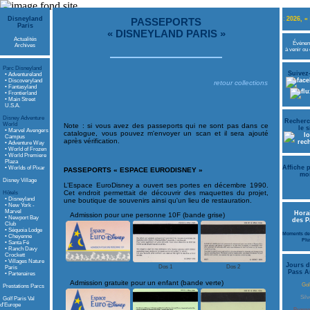
Disneyland
Du 15 au 23 août 2026, « La Semaine Internat
PASSEPORTS
Paris
« DISNEYLAND PARIS »
Actualités
Évène
Archives
à venir ou
Parc Disneyland
Suivez
• Adventureland
• Discoveryland
retour collections
• Fantasyland
• Frontierland
• Main Street
U.S.A.
Disney Adventure
Recherc
World
Note : si vous avez des passeports qui ne sont pas dans ce
le s
• Marvel Avengers
catalogue, vous pouvez m'envoyer un scan et il sera ajouté
Campus
après vérification.
• Adventure Way
• World of Frozen
• World Premiere
Plaza
Affiche 
• Worlds of Pixar
PASSEPORTS « ESPACE EURODISNEY »
mo
Disney Village
L’Espace EuroDisney a ouvert ses portes en décembre 1990.
Cet endroit permettait de découvrir des maquettes du projet,
Hôtels
• Disneyland
une boutique de souvenirs ainsi qu'un lieu de restauration.
• New York -
Marvel
Hora
Admission pour une personne 10F (bande grise)
• Newport Bay
des P
Club
• Séquoia Lodge
Moments de
• Cheyenne
Plu
• Santa Fé
• Ranch Davy
Crockett
• Villages Nature
Jours d
Dos 1
Dos 2
Paris
Pass A
• Partenaires
Admission gratuite pour un enfant (bande verte)
Gol
Prestations Parcs
Silv
Golf Paris Val
d'Europe
Bronz