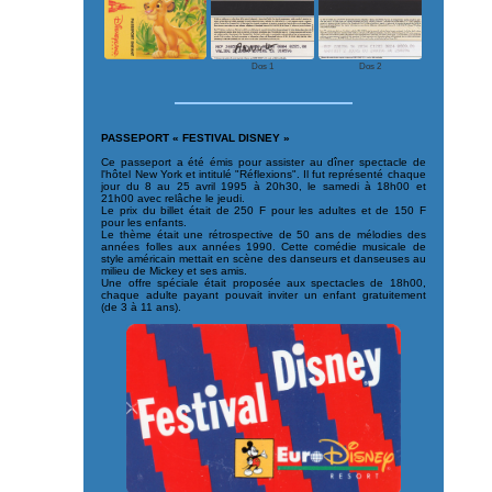
Dos 1
Dos 2
PASSEPORT « FESTIVAL DISNEY »
Ce passeport a été émis pour assister au dîner spectacle de
l'hôtel New York et intitulé "Réflexions". Il fut représenté chaque
jour du 8 au 25 avril 1995 à 20h30, le samedi à 18h00 et
21h00 avec relâche le jeudi.
Le prix du billet était de 250 F pour les adultes et de 150 F
pour les enfants.
Le thème était une rétrospective de 50 ans de mélodies des
années folles aux années 1990. Cette comédie musicale de
style américain mettait en scène des danseurs et danseuses au
milieu de Mickey et ses amis.
Une offre spéciale était proposée aux spectacles de 18h00,
chaque adulte payant pouvait inviter un enfant gratuitement
(de 3 à 11 ans).