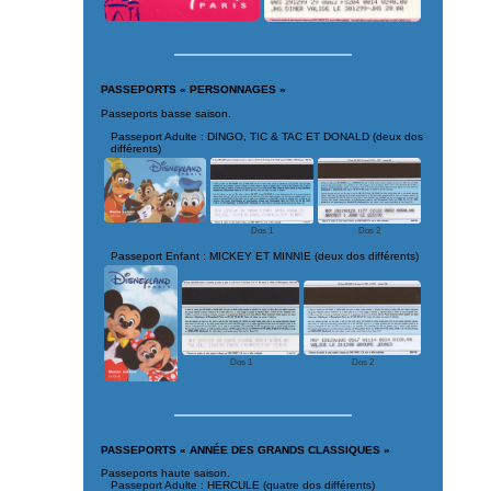
PASSEPORTS « PERSONNAGES »
Passeports basse saison.
Passeport Adulte : DINGO, TIC & TAC ET DONALD (deux dos
différents)
Dos 1
Dos 2
Passeport Enfant : MICKEY ET MINNIE (deux dos différents)
Dos 1
Dos 2
PASSEPORTS « ANNÉE DES GRANDS CLASSIQUES »
Passeports haute saison.
Passeport Adulte : HERCULE (quatre dos différents)