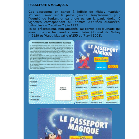
PASSEPORTS MAGIQUES
Ces passeports en carton à l’effigie de Mickey magicien
s’ouvrent, avec sur la partie gauche, l’emplacement pour
l’identité de l’enfant et sa photo et, sur la partie droite, 6
vignettes correspondant au nombre d’entrées autorisées,
utilisables du 7 avril au 7 juin 1993.
Ils se présentaient, non attachés, au centre des journaux qui
étaient de ce fait vendus sous blister (Journal de Mickey
n°2129 et Picsou Magazine n°255 du 7 avril 1993).