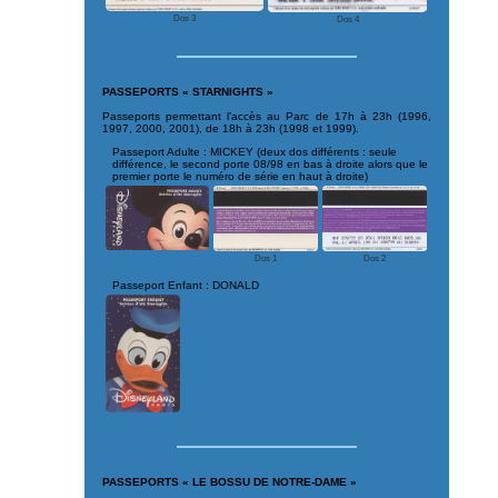
Dos 3
Dos 4
PASSEPORTS « STARNIGHTS »
Passeports permettant l’accès au Parc de 17h à 23h (1996,
1997, 2000, 2001), de 18h à 23h (1998 et 1999).
Passeport Adulte : MICKEY (deux dos différents : seule
différence, le second porte 08/98 en bas à droite alors que le
premier porte le numéro de série en haut à droite)
Dos 1
Dos 2
Passeport Enfant : DONALD
PASSEPORTS « LE BOSSU DE NOTRE-DAME »