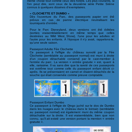
même chose tout comme ceux des hôtels. Les plus courants, si
l’on peut dire, sont ceux de la deuxième série Petite Sirène
connus à quelques dizaines d’exemplaires.
« CLOCHETTE ET DUMBO »
Dès l’ouverture du Parc, des passeports papier ont été
prévus en cas de panne électrique neutralisant les
tourniquets d’entrée.
Pour le Parc Disneyland, deux versions ont été éditées
(sorties vraisemblablement en même temps que celles
destinées au Wild West Show), l’une pour les adultes et
l’autre pour les enfants. À l’époque il n’y avait, rappelons-le,
qu’une seule saison.
Passeport Adulte Fée Clochette
Ce passeport à l’effigie du château survolé par la Fée
Clochette (semblable au passeport normal) est muni à droite
d’un coupon détachable conservé par le cast-member à
l’entrée du parc. La version « entrée gratuite » est, quant à
elle, rarissime. Il va sans dire que la rareté de ces passeports
est extrême tout comme celle du passeport enfant décrit ci-
après. Ils se présentaient en carnet et étaient détachés de la
souche qui était conservée comme preuve comptable.
Passeport Enfant Dumbo
Ce passeport à l’effigie de Dingo juché sur le dos de Dumbo
dans les nuages avec le château dans le lointain (semblable
au passeport normal) est également muni du même coupon
détachable sur la droite. Il est vraisemblable, bien que non
connu, qu’il ait existé une version portant la mention « entrée
gratuite ».