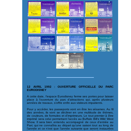
12 AVRIL 1992 : OUVERTURE OFFICIELLE DU PARC
EURODISNEY
A cette date, l’espace Eurodisney ferme ses portes pour laisser
place à l’ouverture du parc d’attractions qui, après plusieurs
années de travaux, s’offre enfin aux visiteurs impatients.
Pour y accéder, les passeports vont en être les sésames. Au fil
des années, ils vont se décliner en une multitude de thèmes,
de couleurs, de formules et d’imprimeurs. Le tout premier à être
imprimé sera celui permettant l’accès au Buffalo Bill's Wild West
Show. Il sera bien entendu accompagné de ceux d’entrée au
Parc qui ne connaîtra au départ qu’une saison tout au long de
l’année et ce n’est que l’année suivante que seront instaurées